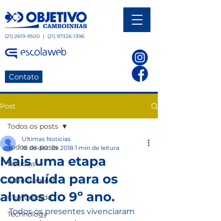
(21) 2619-9500
|
(21) 97326-1396
Contato
Post
Todos os posts
Ultimas Noticias
Todos os posts
18 de dez. de 2018
1 min de leitura
Mais uma etapa
Notícias
concluída para os
Adverisement
alunos do 9º ano.
Comunicado
Todos os presentes vivenciaram 
Technology