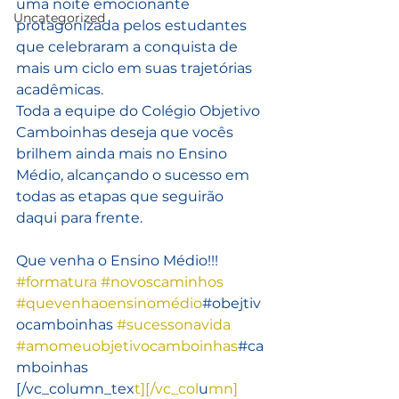
uma noite emocionante 
Uncategorized
protagonizada pelos estudantes 
que celebraram a conquista de 
mais um ciclo em suas trajetórias 
acadêmicas.
Toda a equipe do Colégio Objetivo 
Camboinhas deseja que vocês 
brilhem ainda mais no Ensino 
Médio, alcançando o sucesso em 
todas as etapas que seguirão 
daqui para frente.
Que venha o Ensino Médio!!!
#formatura
#novoscaminhos
#quevenhaoensinomédio
#obejtiv
ocamboinhas 
#sucessonavida
#amomeuobjetivocamboinhas
#ca
mboinhas
[/vc_column_tex
t][/vc_col
u
mn]