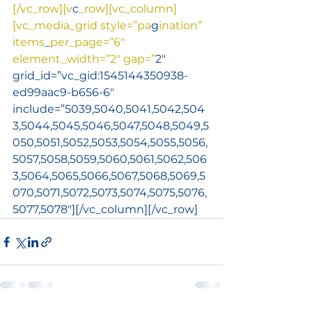
[/vc_row][v
c
_row][vc_column]
[vc_m
edia_grid style=”pa
g
ination” 
items
_
per_page=”6″ 
element_widt
h=”2″ gap=”
2″ 
grid_id=”vc_gid:1545144350938-
ed99aac9-b656-6″ 
include=”5039,5040,5041,5042,504
3,5044,5045,5046,5047,5048,5049,5
050,5051,5052,5053,5054,5055,5056,
5057,5058,5059,5060,5061,5062,506
3,5064,5065,5066,5067,5068,5069,5
070,5071,5072,5073,5074,5075,5076,
5077,5078″][/vc_column][/vc_row]