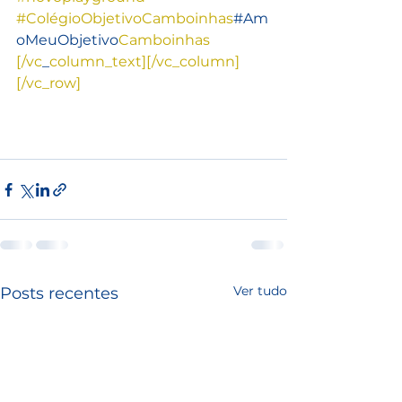
#ColégioObjetivoCamboinhas
#Am
oMeuObjetivo
Camboinhas
[/vc
_
column_text][/vc_column]
[/
vc_row]
Ver tudo
Posts recentes