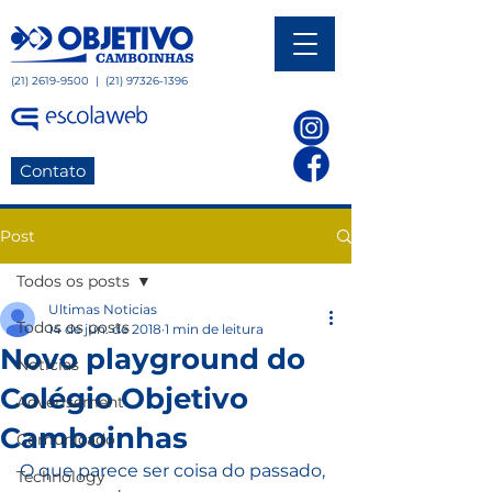
(21) 2619-9500
|
(21) 97326-1396
Contato
Post
Todos os posts
Ultimas Noticias
Todos os posts
14 de jun. de 2018
1 min de leitura
Novo playground do
Notícias
Colégio Objetivo
Adverisement
Camboinhas
Comunicado
O que parece ser coisa do passado, 
Technology