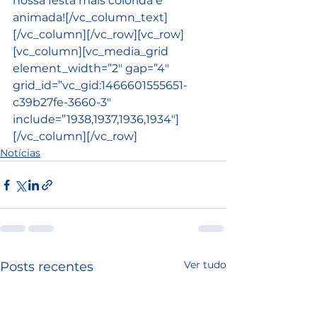
nossa festa mais colorida e 
animada![/vc_column_text]
[/vc_column][/vc_row][vc_row]
[vc_column][vc_media_grid 
element_width=”2″ gap=”4″ 
grid_id=”vc_gid:1466601555651-
c39b27fe-3660-3″ 
include=”1938,1937,1936,1934″]
[/vc_column][/vc_row]
Notícias
Ver tudo
Posts recentes