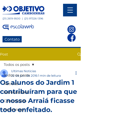
(21) 2619-9500
|
(21) 97326-1396
Contato
Post
Todos os posts
Ultimas Noticias
Todos os posts
22 de jun. de 2016
1 min de leitura
Os alunos do Jardim 1
Notícias
contribuíram para que
Adverisement
o nosso Arraiá ficasse
Comunicado
todo enfeitado.
Technology